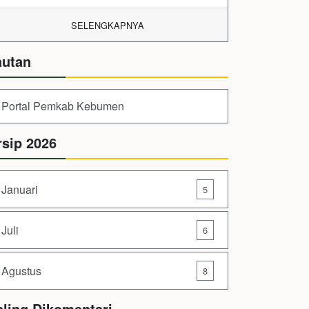
SELENGKAPNYA
autan
Portal Pemkab Kebumen
rsip 2026
Januari
5
Juli
6
Agustus
8
aling Dikomentari