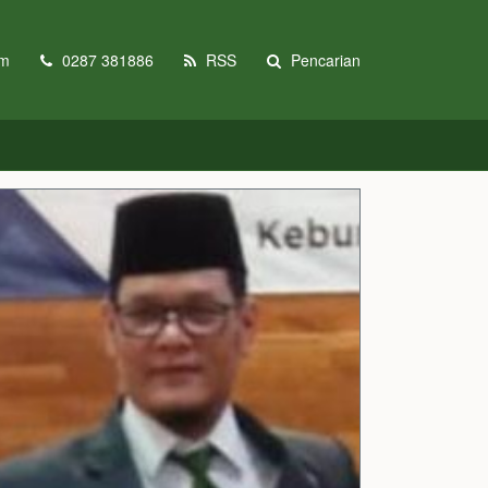
om
0287 381886
RSS
Pencarian